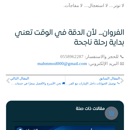
لا توتر… لا استعجال… لا مفاجآت.
الفروان… لأن الدقة في الوقت تعني
بداية رحلة ناجحة
📞 للحجز والاستفسار: 0558962287
📧 البريد الإلكتروني:
mahmmod000@gmail.com
المقال السابق
المقال التالي
ext
Prev
🐾 توصيل الحيوانات داخل الإمارات مع الفروان… الأمان أولًا دائمًا
🚚 نحن الأسرع والأفضل سعرًا في خدمات التوصيل الفروان… السرعة التي تعزز أرباحك
مقالات ذات صلة
أسرع