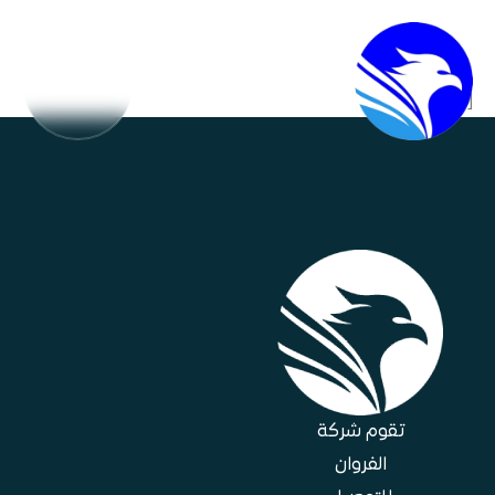
خطي
القائمة
لى
لمحتوى
[cz_compare]
تقوم شركة
الفروان