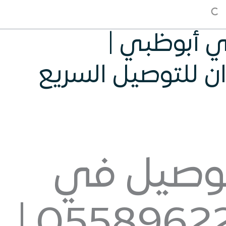
 أبوظبي |
توصيل في
أبوظبي | 0558962287 |