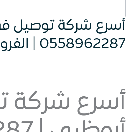
أسرع شركة توصيل في
0558962287 | الفروان للتوصيل السريع
أسرع شركة 