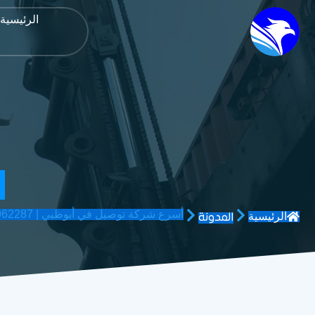
الرئيسية
أ
أسرع شركة توصيل في أبوظبي | 0558962287 | الفروان للتوصيل السريع
الرئيسية
المدونة